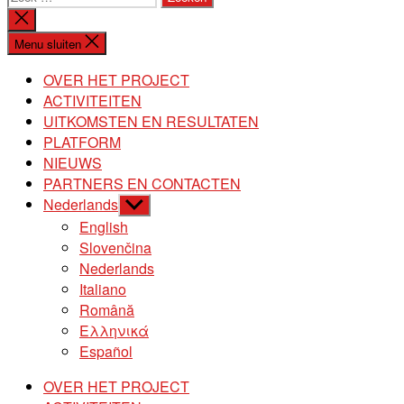
naar:
Zoeken
sluiten
Menu sluiten
OVER HET PROJECT
ACTIVITEITEN
UITKOMSTEN EN RESULTATEN
PLATFORM
NIEUWS
PARTNERS EN CONTACTEN
Nederlands
Toon
submenu
English
Slovenčina
Nederlands
Italiano
Română
Ελληνικά
Español
OVER HET PROJECT