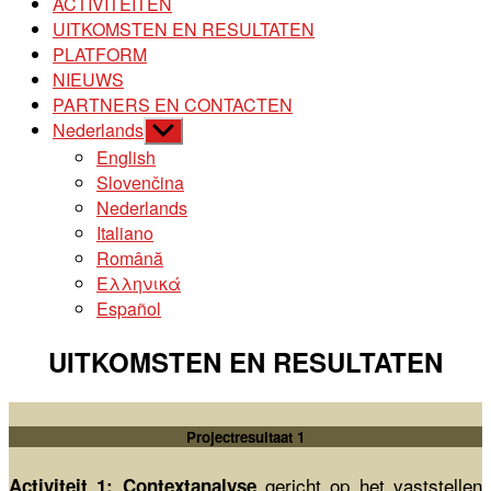
ACTIVITEITEN
UITKOMSTEN EN RESULTATEN
PLATFORM
NIEUWS
PARTNERS EN CONTACTEN
Nederlands
Toon
submenu
English
Slovenčina
Nederlands
Italiano
Română
Ελληνικά
Español
UITKOMSTEN EN RESULTATEN
Projectresultaat 1
gericht op het vaststellen
Activiteit 1: Contextanalyse