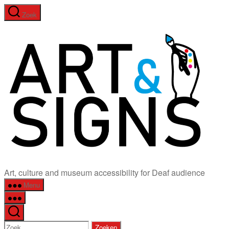
Ga
Zoek
naar
ART&
de
inhoud
Art, culture and museum accessibility for Deaf audience
Menu
Zoeken