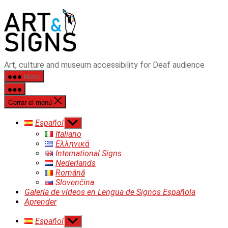
Saltar
ART&SIGNS
al
contenido
Art, culture and museum accessibility for Deaf audience
Menú
Cerrar el menú
Mostrar
Español
el
Italiano
submenú
Ελληνικά
International Signs
Nederlands
Română
Slovenčina
Galería de vídeos en Lengua de Signos Española
Aprender
Mostrar
Español