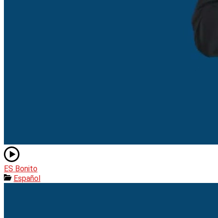
ES Bonito
Español