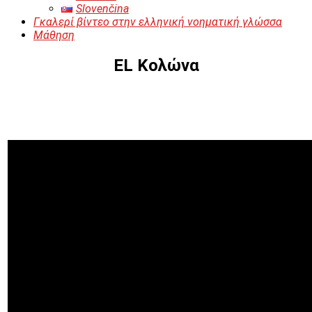
Slovenčina
Γκαλερί βίντεο στην ελληνική νοηματική γλώσσα
Μάθηση
EL Κολώνα