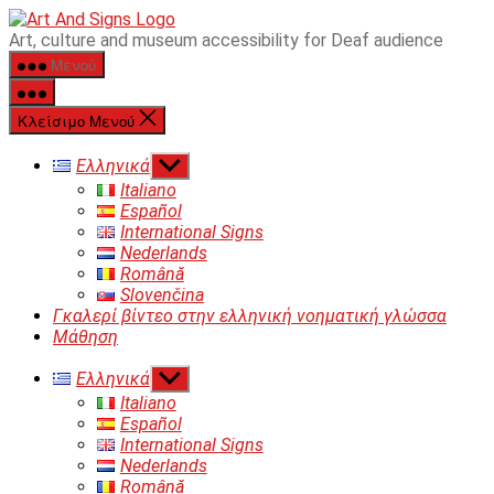
Μετάβαση
ART&SIGNS
Art, culture and museum accessibility for Deaf audience
στο
Μενού
περιεχόμενο
Κλείσιμο Μενού
Εμφάνιση
Ελληνικά
του
Italiano
υπό
Español
μενού
International Signs
Nederlands
Română
Slovenčina
Γκαλερί βίντεο στην ελληνική νοηματική γλώσσα
Μάθηση
Εμφάνιση
Ελληνικά
του
Italiano
υπό
Español
μενού
International Signs
Nederlands
Română