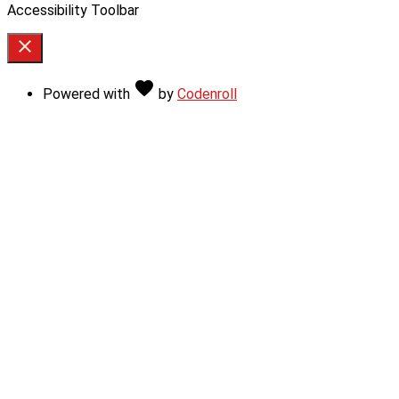
Accessibility Toolbar
close
Toggle
the
Love
favorite
Powered with
by
Codenroll
visibility
of
the
Accessibility
Toolbar